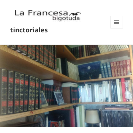
tinctoriales
MENU
AND
WIDGETS