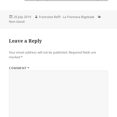
Posted
Author
Categorie
20 July 2019
Francoise Raffi - La Francesa Bigotuda
on
Non classé
Leave a Reply
Your email address will not be published.
Required fields are
marked
*
COMMENT
*