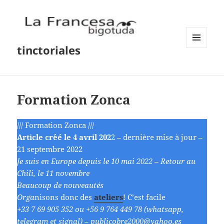
tinctoriales
MENU
AND
WIDGETS
Formation Zonca
/// Formation Zonca ///
Article cr´´eé le 4 avril 202
2 – dernière mise à jour –
21 septembre 2022
Je suis en Europe depuis le 10 mai 2022 – Retour au
Chili, le 11 novembre
Beaucoup de nouveautés
Orga
nisons donc des
ateliers
! C’est facile
+33 7 69 905 352 ou +56 9 764 449 78 (whatsapp,
telegram et signal) – publicobre2000@yahoo.es