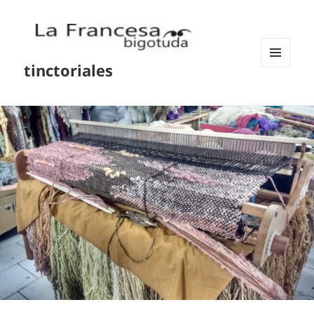
tinctoriales
MENU
AND
WIDGETS