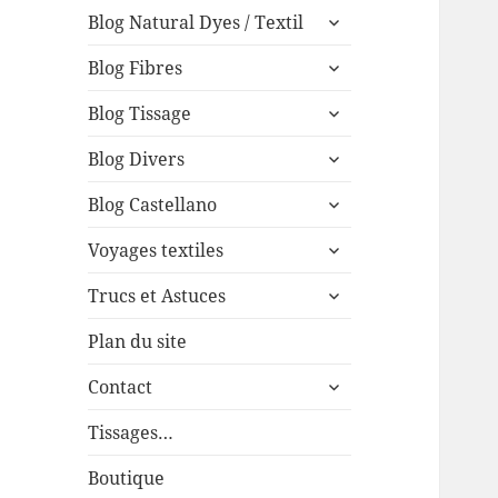
expand
menu
Blog Natural Dyes / Textil
child
expand
menu
Blog Fibres
child
expand
menu
Blog Tissage
child
expand
menu
Blog Divers
child
expand
menu
Blog Castellano
child
expand
menu
Voyages textiles
child
expand
menu
Trucs et Astuces
child
menu
Plan du site
expand
Contact
child
menu
Tissages…
Boutique