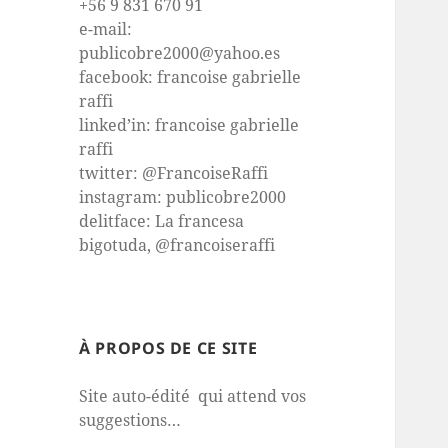
+56 9 831 670 91
e-mail:
publicobre2000@yahoo.es
facebook: francoise gabrielle
raffi
linked’in: francoise gabrielle
raffi
twitter: @FrancoiseRaffi
instagram: publicobre2000
delitface: La francesa
bigotuda, @francoiseraffi
À PROPOS DE CE SITE
Site auto-édité qui attend vos
suggestions…