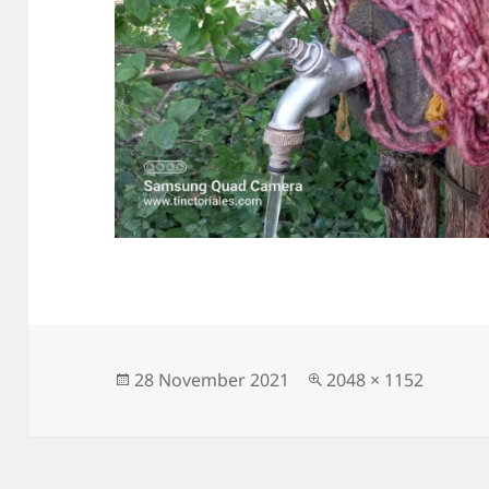
Posted
Full
28 November 2021
2048 × 1152
on
size