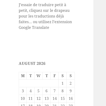
J’essaie de traduire petit à
petit, cliquez sur le drapeau
pour les traductions déjà
faites… ou utilisez l’extension
Google Translate
AUGUST 2026
M
T
W
T
F
S
S
1
2
3
4
5
6
7
8
9
10
11
12
13
14
15
16
17
18
19
20
21
22
23