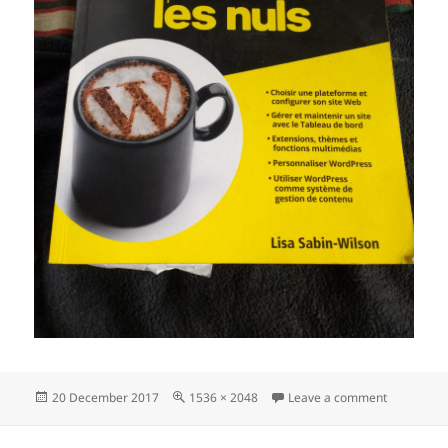
Posted
Full
on IMG_20
20 December 2017
1536 × 2048
Leave a comment
on
size