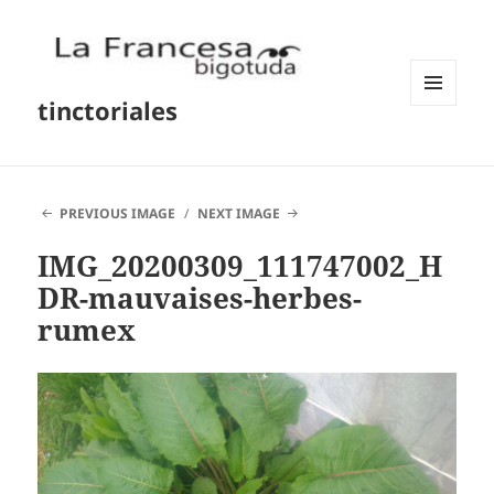
tinctoriales
MENU
AND
WIDGETS
PREVIOUS IMAGE
NEXT IMAGE
IMG_20200309_111747002_H
DR-mauvaises-herbes-
rumex