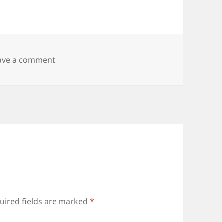
on IMG_20160821_183945
ave a comment
uired fields are marked
*