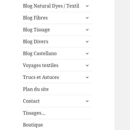
expand
menu
Blog Natural Dyes / Textil
child
expand
menu
Blog Fibres
child
expand
menu
Blog Tissage
child
expand
menu
Blog Divers
child
expand
menu
Blog Castellano
child
expand
menu
Voyages textiles
child
expand
menu
Trucs et Astuces
child
menu
Plan du site
expand
Contact
child
menu
Tissages…
Boutique