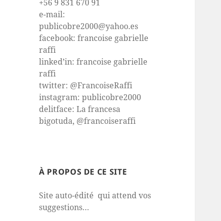
+56 9 831 670 91
e-mail:
publicobre2000@yahoo.es
facebook: francoise gabrielle
raffi
linked’in: francoise gabrielle
raffi
twitter: @FrancoiseRaffi
instagram: publicobre2000
delitface: La francesa
bigotuda, @francoiseraffi
À PROPOS DE CE SITE
Site auto-édité qui attend vos
suggestions…