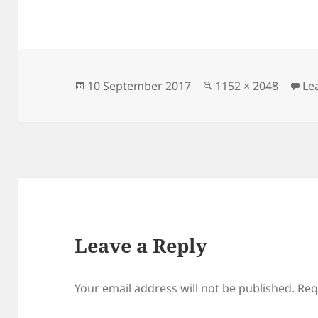
Posted
Full
10 September 2017
1152 × 2048
Le
on
size
Leave a Reply
Your email address will not be published.
Req