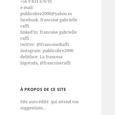
+56 9 831 670 91
e-mail:
publicobre2000@yahoo.es
facebook: francoise gabrielle
raffi
linked’in: francoise gabrielle
raffi
twitter: @FrancoiseRaffi
instagram: publicobre2000
delitface: La francesa
bigotuda, @francoiseraffi
À PROPOS DE CE SITE
Site auto-édité qui attend vos
suggestions…