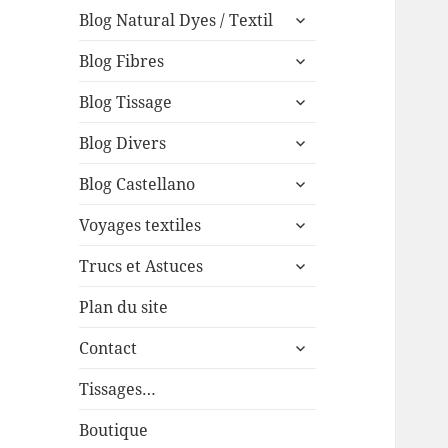
expand
menu
Blog Natural Dyes / Textil
child
expand
menu
Blog Fibres
child
expand
menu
Blog Tissage
child
expand
menu
Blog Divers
child
expand
menu
Blog Castellano
child
expand
menu
Voyages textiles
child
expand
menu
Trucs et Astuces
child
menu
Plan du site
expand
Contact
child
menu
Tissages…
Boutique