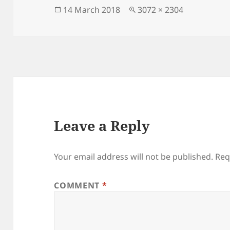
Posted
Full
14 March 2018
3072 × 2304
on
size
Leave a Reply
Your email address will not be published.
Req
COMMENT
*