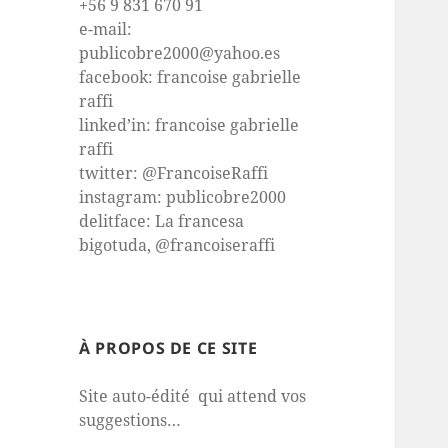
+56 9 831 670 91
e-mail:
publicobre2000@yahoo.es
facebook: francoise gabrielle
raffi
linked’in: francoise gabrielle
raffi
twitter: @FrancoiseRaffi
instagram: publicobre2000
delitface: La francesa
bigotuda, @francoiseraffi
À PROPOS DE CE SITE
Site auto-édité qui attend vos
suggestions…