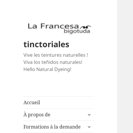
tinctoriales
Vive les teintures naturelles !
Viva los teñidos naturales!
Hello Natural Dyeing!
Accueil
expand
À propos de
child
expand
menu
Formations à la demande
child