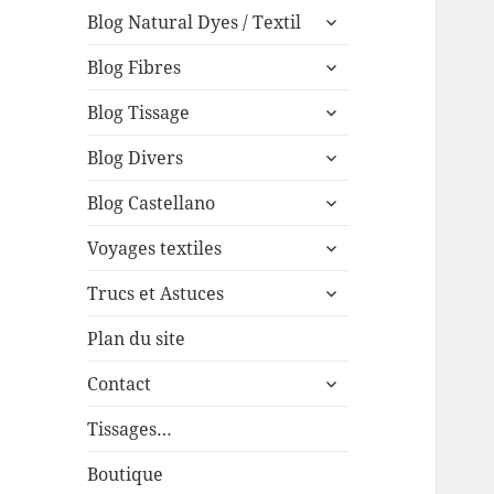
expand
menu
Blog Natural Dyes / Textil
child
expand
menu
Blog Fibres
child
expand
menu
Blog Tissage
child
expand
menu
Blog Divers
child
expand
menu
Blog Castellano
child
expand
menu
Voyages textiles
child
expand
menu
Trucs et Astuces
child
menu
Plan du site
expand
Contact
child
menu
Tissages…
Boutique