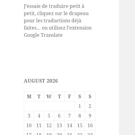
J’essaie de traduire petit à
petit, cliquez sur le drapeau
pour les traductions déjà
faites… ou utilisez l’extension
Google Translate
AUGUST 2026
M
T
W
T
F
S
S
1
2
3
4
5
6
7
8
9
10
11
12
13
14
15
16
17
18
19
20
21
22
23