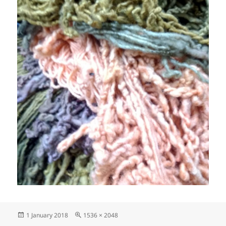
Posted
Full
1 January 2018
1536 × 2048
on
size