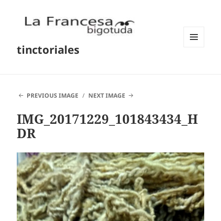
tinctoriales
MENU
AND
WIDGETS
PREVIOUS IMAGE
NEXT IMAGE
IMG_20171229_101843434_H
DR