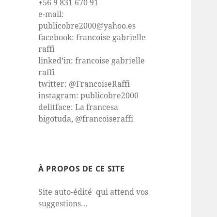
+56 9 831 670 91
e-mail:
publicobre2000@yahoo.es
facebook: francoise gabrielle
raffi
linked’in: francoise gabrielle
raffi
twitter: @FrancoiseRaffi
instagram: publicobre2000
delitface: La francesa
bigotuda, @francoiseraffi
À PROPOS DE CE SITE
Site auto-édité qui attend vos
suggestions…