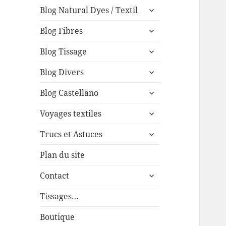
expand
menu
Blog Natural Dyes / Textil
child
expand
menu
Blog Fibres
child
expand
menu
Blog Tissage
child
expand
menu
Blog Divers
child
expand
menu
Blog Castellano
child
expand
menu
Voyages textiles
child
expand
menu
Trucs et Astuces
child
menu
Plan du site
expand
Contact
child
menu
Tissages…
Boutique