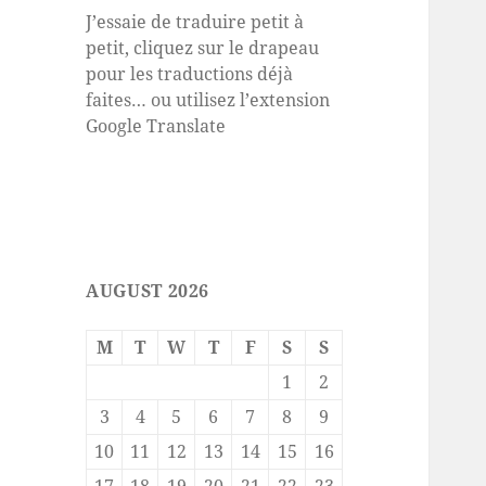
J’essaie de traduire petit à
petit, cliquez sur le drapeau
pour les traductions déjà
faites… ou utilisez l’extension
Google Translate
AUGUST 2026
M
T
W
T
F
S
S
1
2
3
4
5
6
7
8
9
10
11
12
13
14
15
16
17
18
19
20
21
22
23