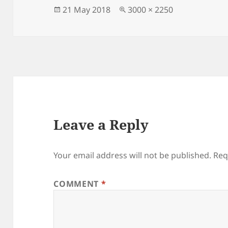
Posted
Full
21 May 2018
3000 × 2250
on
size
Leave a Reply
Your email address will not be published.
Req
COMMENT
*