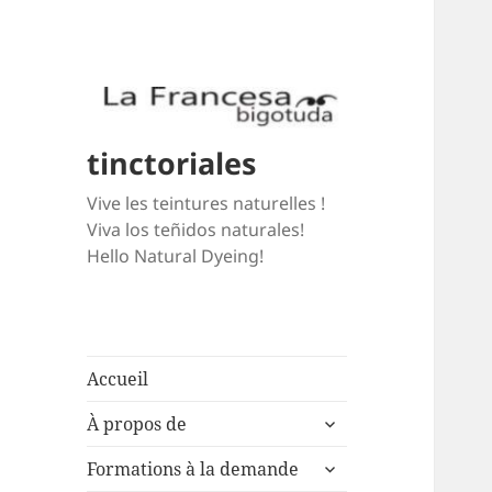
tinctoriales
Vive les teintures naturelles !
Viva los teñidos naturales!
Hello Natural Dyeing!
Accueil
expand
À propos de
child
expand
menu
Formations à la demande
child