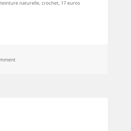
teinture naturelle, crochet, 17 euros
on IMG_20170715_115825
comment