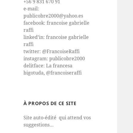
+56 9 831 670 91
e-mail:
publicobre2000@yahoo.es
facebook: francoise gabrielle
raffi
linked’in: francoise gabrielle
raffi
twitter: @FrancoiseRaffi
instagram: publicobre2000
delitface: La francesa
bigotuda, @francoiseraffi
À PROPOS DE CE SITE
Site auto-édité qui attend vos
suggestions…