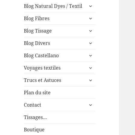
expand
menu
Blog Natural Dyes / Textil
child
expand
menu
Blog Fibres
child
expand
menu
Blog Tissage
child
expand
menu
Blog Divers
child
expand
menu
Blog Castellano
child
expand
menu
Voyages textiles
child
expand
menu
Trucs et Astuces
child
menu
Plan du site
expand
Contact
child
menu
Tissages…
Boutique