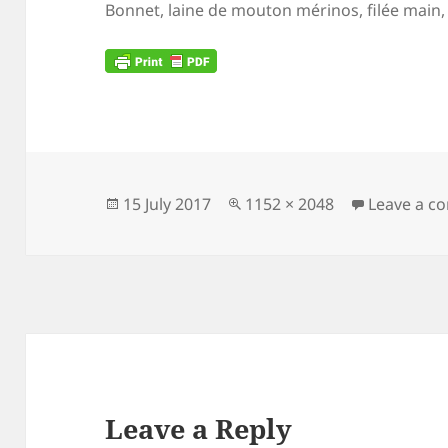
Bonnet, laine de mouton mérinos, filée main, 
Posted
Full
15 July 2017
1152 × 2048
Leave a 
on
size
Leave a Reply