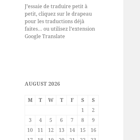
J’essaie de traduire petit à
petit, cliquez sur le drapeau
pour les traductions déjà
faites… ou utilisez l’extension
Google Translate
AUGUST 2026
M
T
W
T
F
S
S
1
2
3
4
5
6
7
8
9
10
11
12
13
14
15
16
17
18
19
20
21
22
23