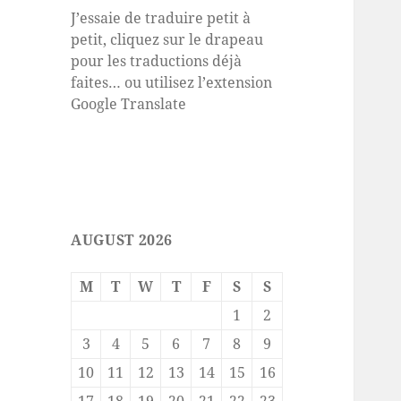
J’essaie de traduire petit à
petit, cliquez sur le drapeau
pour les traductions déjà
faites… ou utilisez l’extension
Google Translate
AUGUST 2026
M
T
W
T
F
S
S
1
2
3
4
5
6
7
8
9
10
11
12
13
14
15
16
17
18
19
20
21
22
23