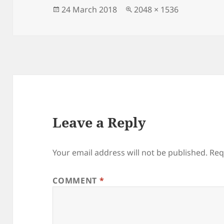
Posted
Full
24 March 2018
2048 × 1536
on
size
Leave a Reply
Your email address will not be published.
Req
COMMENT
*