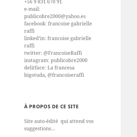
+56 9 831 670 91
e-mail:
publicobre2000@yahoo.es
facebook: francoise gabrielle
raffi
linked’in: francoise gabrielle
raffi
twitter: @FrancoiseRaffi
instagram: publicobre2000
delitface: La francesa
bigotuda, @francoiseraffi
À PROPOS DE CE SITE
Site auto-édité qui attend vos
suggestions…