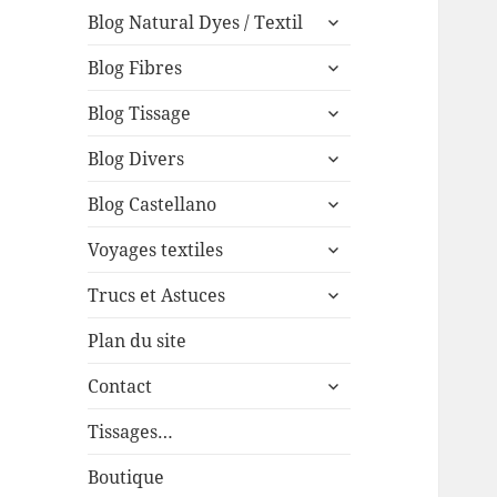
expand
menu
Blog Natural Dyes / Textil
child
expand
menu
Blog Fibres
child
expand
menu
Blog Tissage
child
expand
menu
Blog Divers
child
expand
menu
Blog Castellano
child
expand
menu
Voyages textiles
child
expand
menu
Trucs et Astuces
child
menu
Plan du site
expand
Contact
child
menu
Tissages…
Boutique