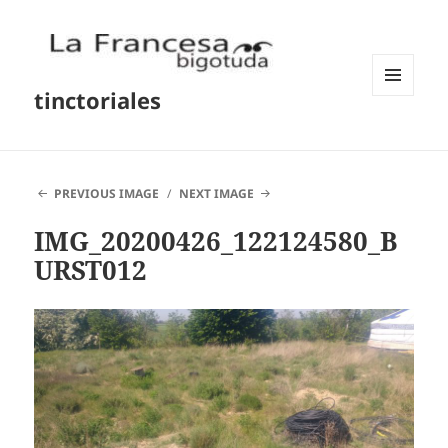
tinctoriales
MENU
AND
WIDGETS
PREVIOUS IMAGE
NEXT IMAGE
IMG_20200426_122124580_B
URST012