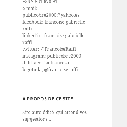
+56 9 831 670 91
e-mail:
publicobre2000@yahoo.es
facebook: francoise gabrielle
raffi
linked’in: francoise gabrielle
raffi
twitter: @FrancoiseRaffi
instagram: publicobre2000
delitface: La francesa
bigotuda, @francoiseraffi
À PROPOS DE CE SITE
Site auto-édité qui attend vos
suggestions…