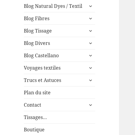
expand
menu
Blog Natural Dyes / Textil
child
expand
menu
Blog Fibres
child
expand
menu
Blog Tissage
child
expand
menu
Blog Divers
child
expand
menu
Blog Castellano
child
expand
menu
Voyages textiles
child
expand
menu
Trucs et Astuces
child
menu
Plan du site
expand
Contact
child
menu
Tissages…
Boutique