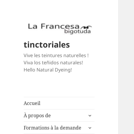
tinctoriales
Vive les teintures naturelles !
Viva los teñidos naturales!
Hello Natural Dyeing!
Accueil
expand
À propos de
child
expand
menu
Formations à la demande
child