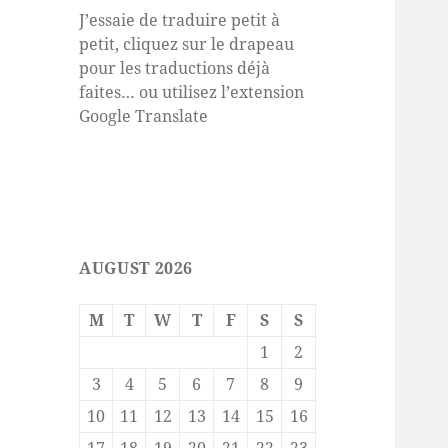
J’essaie de traduire petit à
petit, cliquez sur le drapeau
pour les traductions déjà
faites… ou utilisez l’extension
Google Translate
AUGUST 2026
M
T
W
T
F
S
S
1
2
3
4
5
6
7
8
9
10
11
12
13
14
15
16
17
18
19
20
21
22
23