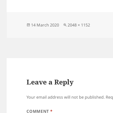
Posted
Full
14 March 2020
2048 × 1152
on
size
Leave a Reply
Your email address will not be published.
Req
COMMENT
*