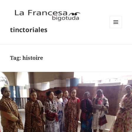
tinctoriales
MENU
AND
WIDGETS
Tag:
histoire