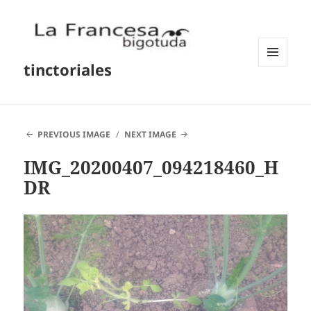
tinctoriales
MENU
AND
WIDGETS
PREVIOUS IMAGE
NEXT IMAGE
IMG_20200407_094218460_H
DR