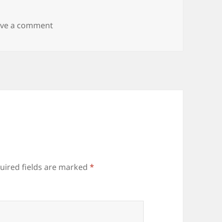
on IMG_20171103_111250
ave a comment
uired fields are marked
*