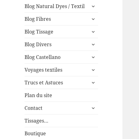
expand
menu
Blog Natural Dyes / Textil
child
expand
menu
Blog Fibres
child
expand
menu
Blog Tissage
child
expand
menu
Blog Divers
child
expand
menu
Blog Castellano
child
expand
menu
Voyages textiles
child
expand
menu
Trucs et Astuces
child
menu
Plan du site
expand
Contact
child
menu
Tissages…
Boutique