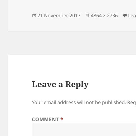
Posted
Full
21 November 2017
4864 × 2736
Le
on
size
Leave a Reply
Your email address will not be published.
Req
COMMENT
*