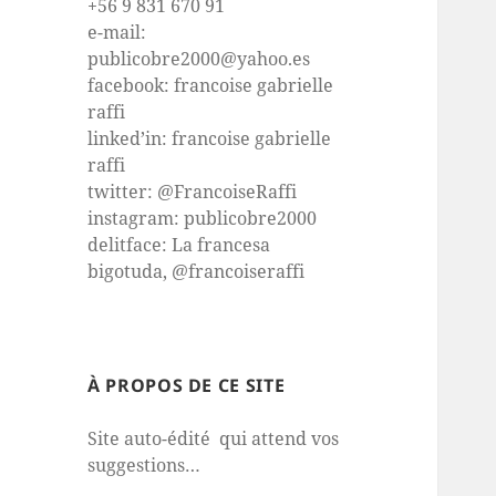
+56 9 831 670 91
e-mail:
publicobre2000@yahoo.es
facebook: francoise gabrielle
raffi
linked’in: francoise gabrielle
raffi
twitter: @FrancoiseRaffi
instagram: publicobre2000
delitface: La francesa
bigotuda, @francoiseraffi
À PROPOS DE CE SITE
Site auto-édité qui attend vos
suggestions…