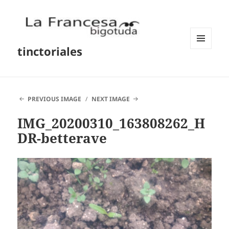
tinctoriales
MENU
AND
WIDGETS
PREVIOUS IMAGE
NEXT IMAGE
IMG_20200310_163808262_H
DR-betterave