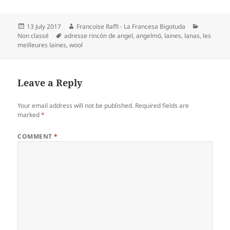
Posted
Author
Categorie
13 July 2017
Francoise Raffi - La Francesa Bigotuda
on
Tags
Non classé
adresse rincón de angel
,
angelmó
,
laines
,
lanas
,
les
meilleures laines
,
wool
Leave a Reply
Your email address will not be published.
Required fields are
marked
*
COMMENT
*