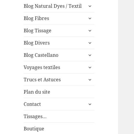
expand
menu
Blog Natural Dyes / Textil
child
expand
menu
Blog Fibres
child
expand
menu
Blog Tissage
child
expand
menu
Blog Divers
child
expand
menu
Blog Castellano
child
expand
menu
Voyages textiles
child
expand
menu
Trucs et Astuces
child
menu
Plan du site
expand
Contact
child
menu
Tissages…
Boutique