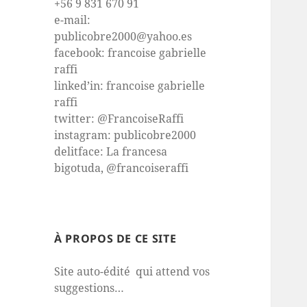
+56 9 831 670 91
e-mail:
publicobre2000@yahoo.es
facebook: francoise gabrielle
raffi
linked’in: francoise gabrielle
raffi
twitter: @FrancoiseRaffi
instagram: publicobre2000
delitface: La francesa
bigotuda, @francoiseraffi
À PROPOS DE CE SITE
Site auto-édité qui attend vos
suggestions…