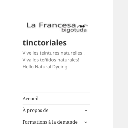
tinctoriales
Vive les teintures naturelles !
Viva los teñidos naturales!
Hello Natural Dyeing!
Accueil
expand
À propos de
child
expand
menu
Formations à la demande
child