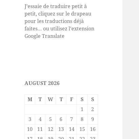
J’essaie de traduire petit à
petit, cliquez sur le drapeau
pour les traductions déjà
faites… ou utilisez l’extension
Google Translate
AUGUST 2026
M
T
W
T
F
S
S
1
2
3
4
5
6
7
8
9
10
11
12
13
14
15
16
17
18
19
20
21
22
23