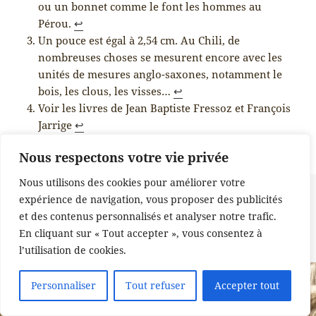
ou un bonnet comme le font les hommes au
Pérou.
↩︎
Un pouce est égal à 2,54 cm. Au Chili, de
nombreuses choses se mesurent encore avec les
unités de mesures anglo-saxones, notamment le
bois, les clous, les visses…
↩︎
Voir les livres de Jean Baptiste Fressoz et François
Jarrige
↩︎
Nous respectons votre vie privée
Nous utilisons des cookies pour améliorer votre
Posted
Categories
17 June 2026
anillado
,
bibliothèque
,
bonnet
,
cochenille
,
expérience de navigation, vous proposer des publicités
on
Cours
,
Fibres
,
filage
,
filature
,
formation
,
Généralités
,
hilado
,
histoire
,
et des contenus personnalisés et analyser notre trafic.
IA
,
Intelligence Artificielle
,
lana
,
libro
,
mordant
,
Nadelbindung
,
nailbinding
,
Non classé
,
Recherche
,
Teinture
,
tejido
,
teñido natural
,
En cliquant sur « Tout accepter », vous consentez à
on L’IA 
tissage
,
Tissage á l'aiguille
,
viajes
,
voyages
Leave a comment
l’utilisation de cookies.
Personnaliser
Tout refuser
Accepter tout
Translate »