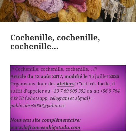
Cochenille, cochenille,
cochenille…
/// Cochenille, cochenille, cochenille… ///
Article du 12 août 2017, modifié le
16 juillet
2026
Organisons donc des
ateliers
! C’est très facile, il
suffit d’appeler au
+33 7 69 905 352 ou au +56 9 764
449 78 (whatsapp, telegram et signal) –
publicobre2000@yahoo.es
Nouveau site complémentaire:
www.lafrancesabigotuda.com