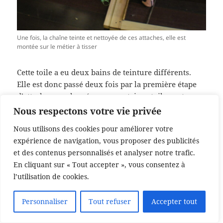
Une fois, la chaîne teinte et nettoyée de ces attaches, elle est
montée sur le métier à tisser
Cette toile a eu deux bains de teinture différents.
Elle est donc passé deux fois par la première étape
d’attache pour les réserves, certaines toiles ont
parfois un troisième et un quatrième bain.
Nous respectons votre vie privée
Nous utilisons des cookies pour améliorer votre
Puis, je l’ai revu à Madagascar, lors de l’IFPECO en
expérience de navigation, vous proposer des publicités
2017.
et des contenus personnalisés et analyser notre trafic.
En cliquant sur « Tout accepter », vous consentez à
l’utilisation de cookies.
Personnaliser
Tout refuser
Accepter tout
Translate »