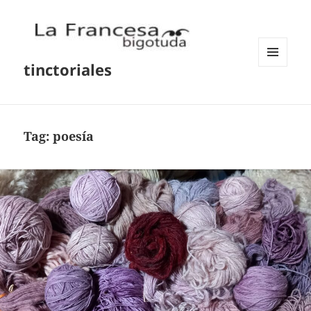
tinctoriales
MENU
AND
WIDGETS
Tag:
poesía