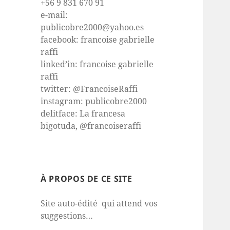
+56 9 831 670 91
e-mail:
publicobre2000@yahoo.es
facebook: francoise gabrielle
raffi
linked’in: francoise gabrielle
raffi
twitter: @FrancoiseRaffi
instagram: publicobre2000
delitface: La francesa
bigotuda, @francoiseraffi
À PROPOS DE CE SITE
Site auto-édité qui attend vos
suggestions…