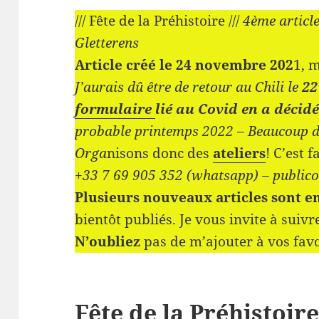
/// Fête de la Préhistoire ///
4ème article
Gletterens
Article cr´´eé le 24 novembre 202
1, 
J’aurais dû être de retour au Chili le
22
formulaire
lié au Covid en a déci
probable printemps 2022 – Beaucoup 
Orga
nisons donc des
ateliers
! C’est f
+33 7 69 905 352 (whatsapp) – publi
Plusieurs nouveaux articles sont e
bientôt publiés. Je vous invite à suiv
N’oubliez
pas de m’ajouter à vos fav
Fête de la Préhistoir