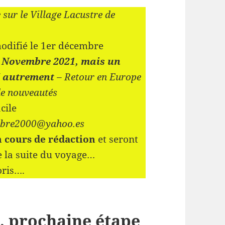
 sur le Village Lacustre de
modifié le 1er décembre
 Novembre 2021, mais un
dé autrement
– Retour en Europe
de nouveautés
acile
cobre2000@yahoo.es
n cours de rédaction
et seront
re la suite du voyage…
oris….
e, prochaine étape