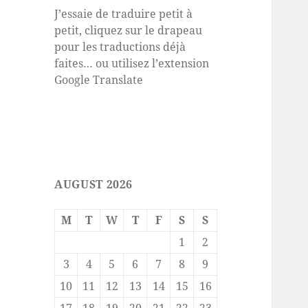
J’essaie de traduire petit à
petit, cliquez sur le drapeau
pour les traductions déjà
faites… ou utilisez l’extension
Google Translate
AUGUST 2026
M
T
W
T
F
S
S
1
2
3
4
5
6
7
8
9
10
11
12
13
14
15
16
17
18
19
20
21
22
23