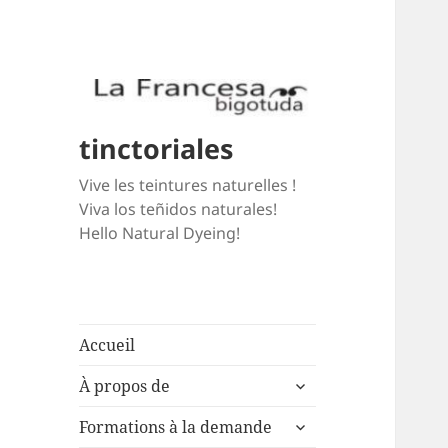
tinctoriales
Vive les teintures naturelles !
Viva los teñidos naturales!
Hello Natural Dyeing!
Accueil
expand
À propos de
child
expand
menu
Formations à la demande
child