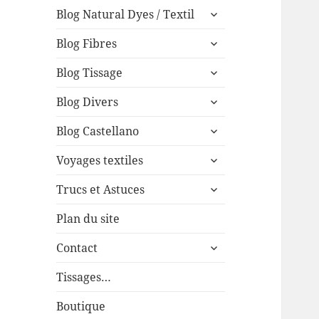
expand
menu
Blog Natural Dyes / Textil
child
expand
menu
Blog Fibres
child
expand
menu
Blog Tissage
child
expand
menu
Blog Divers
child
expand
menu
Blog Castellano
child
expand
menu
Voyages textiles
child
expand
menu
Trucs et Astuces
child
menu
Plan du site
expand
Contact
child
menu
Tissages…
Boutique