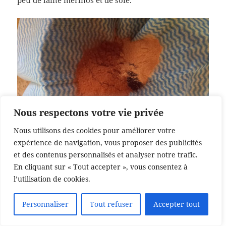
peu de laine mérinos et de soie.
Nous respectons votre vie privée
Nous utilisons des cookies pour améliorer votre
J’enveloppe les poudres dans une petite serviette, pour qu’elles ne
expérience de navigation, vous proposer des publicités
se répandent pas trop dans la casserole
et des contenus personnalisés et analyser notre trafic.
J’ai presque fini les mitaines pour Martin, elles ont
En cliquant sur « Tout accepter », vous consentez à
beaucoup plu à Doris qui m’en a demandé d’une
l’utilisation de cookies.
autre couleur.
Personnaliser
Tout refuser
Accepter tout
12 août
Translate »